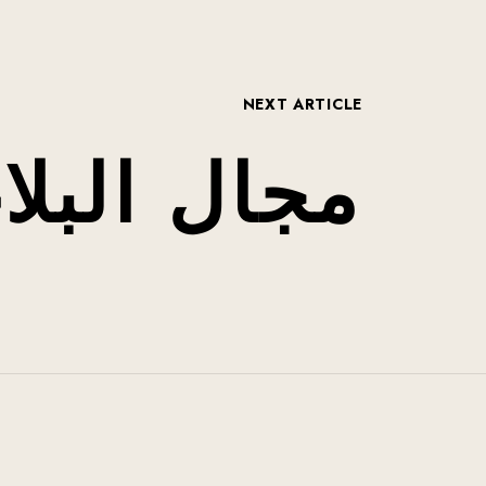
NEXT ARTICLE
مجال البلا