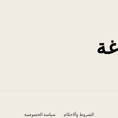
غة
الشروط وألاحكام
سياسة الخصوصية